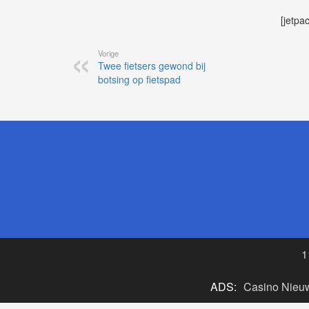
[jetpa
Vorige
Twee fietsers gewond bij
botsing op fietspad
1
ADS:
Casino Nieu