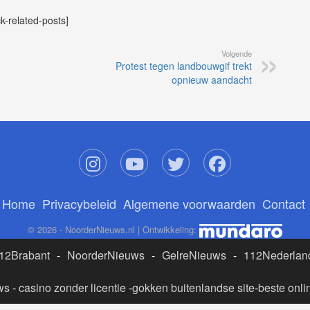
ck-related-posts]
Volgende
Protest tegen landbouwgif trekt
opnieuw aandacht
Home
Privacybeleid
Algemene voorwaarden
Contact
© 2026 - NoorderNieuws.nl | Ontwikkeling:
12Brabant
-
NoorderNieuws
-
GelreNieuws
-
112Nederlan
ws
-
casino zonder licentie
-
gokken buitenlandse site
-
beste onli