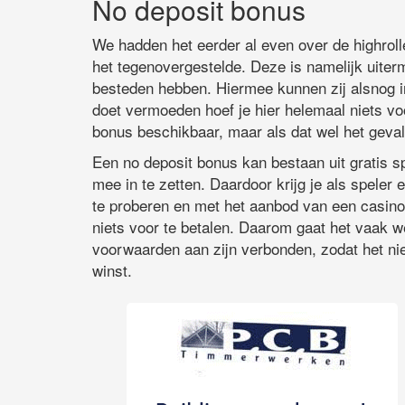
No deposit bonus
We hadden het eerder al even over de highroll
het tegenovergestelde. Deze is namelijk uiterm
besteden hebben. Hiermee kunnen zij alsnog i
doet vermoeden hoef je hier helemaal niets voor 
bonus beschikbaar, maar als dat wel het geval 
Een no deposit bonus kan bestaan uit gratis s
mee in te zetten. Daardoor krijg je als speler 
te proberen en met het aanbod van een casino 
niets voor te betalen. Daarom gaat het vaak we
voorwaarden aan zijn verbonden, zodat het niet
winst.