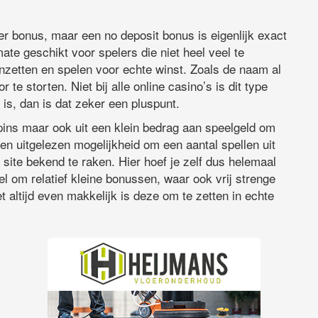
er bonus, maar een no deposit bonus is eigenlijk exact
ate geschikt voor spelers die niet heel veel te
nzetten en spelen voor echte winst. Zoals de naam al
te storten. Niet bij alle online casino’s is dit type
is, dan is dat zeker een pluspunt.
pins maar ook uit een klein bedrag aan speelgeld om
een uitgelezen mogelijkheid om een aantal spellen uit
site bekend te raken. Hier hoef je zelf dus helemaal
l om relatief kleine bonussen, waar ook vrij strenge
 altijd even makkelijk is deze om te zetten in echte