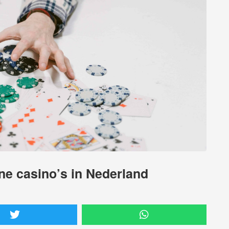
ine casino’s in Nederland