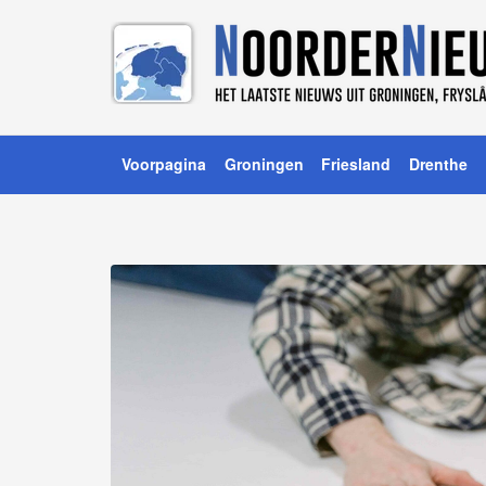
Voorpagina
Groningen
Friesland
Drenthe