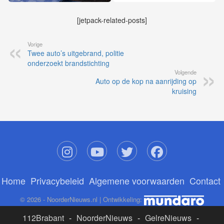
[jetpack-related-posts]
Vorige
Twee auto’s uitgebrand, politie
onderzoekt brandstichting
Volgende
Auto op de kop na aanrijding op
kruising
Home
Privacybeleid
Algemene voorwaarden
Contact
© 2026 - NoorderNieuws.nl | Ontwikkeling:
112Brabant
-
NoorderNieuws
-
GelreNieuws
-