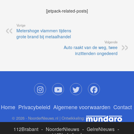
[jetpack-related-posts]
Vorige
Metershoge vlammen tijdens
grote brand bij metaalhandel
Volgende
Auto raakt van de weg, twee
inzittenden ongedeerd
Home
Privacybeleid
Algemene voorwaarden
Contact
© 2026 - NoorderNieuws.nl | Ontwikkeling:
112Brabant
-
NoorderNieuws
-
GelreNieuws
-