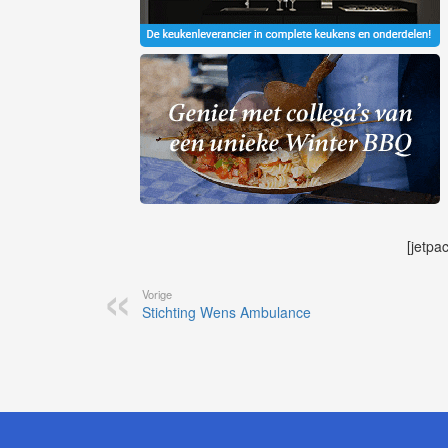
[jetpa
Vorige
Stichting Wens Ambulance