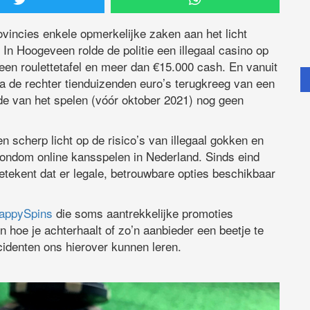
rovincies enkele opmerkelijke zaken aan het licht
n Hoogeveen rolde de politie een illegaal casino op
een roulettetafel en meer dan €15.000 cash. En vanuit
 de rechter tienduizenden euro’s terugkreeg van een
tijde van het spelen (vóór oktober 2021) nog geen
n scherp licht op de risico’s van illegaal gokken en
rondom online kansspelen in Nederland. Sinds eind
etekent dat er legale, betrouwbare opties beschikbaar
appySpins
die soms aantrekkelijke promoties
n hoe je achterhaalt of zo’n aanbieder een beetje te
cidenten ons hierover kunnen leren.