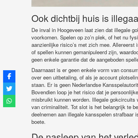
Ook dichtbij huis is illega
De inval in Hoogeveen laat zien dat illegale 
voorkomen. Spelen op zo’n plek, of het nu fysi
aanzienlijke risico’s met zich mee. Allereerst 
of spellen kunnen gemanipuleerd zijn, waardoor
geen enkele garantie dat de aangeboden spelle
Daarnaast is er geen enkele vorm van consum
over een uitbetaling, of als je account plotse
staan. Er is geen Nederlandse Kansspelautorit
Bovendien loop je het risico dat je persoonlijk
misbruikt kunnen worden. Illegale gokcircui
van criminaliteit. Tot slot is het belangrijk te
deelnemen aan illegale kansspelen strafbaar is
boete.
De nasleep van het verle