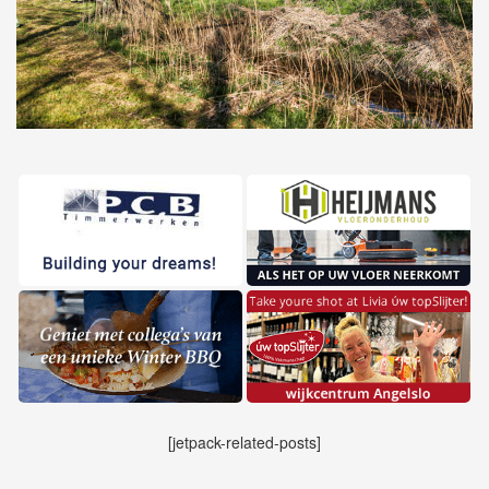
[jetpack-related-posts]