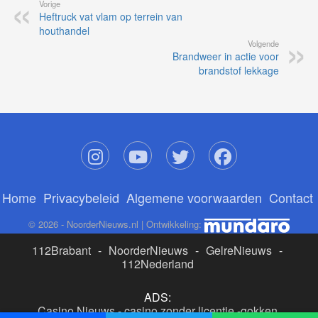
Vorige
Heftruck vat vlam op terrein van
houthandel
Volgende
Brandweer in actie voor
brandstof lekkage
Home
Privacybeleid
Algemene voorwaarden
Contact
© 2026 - NoorderNieuws.nl | Ontwikkeling:
112Brabant
-
NoorderNieuws
-
GelreNieuws
-
112Nederland
ADS:
Casino Nieuws
-
casino zonder licentie
-
gokken