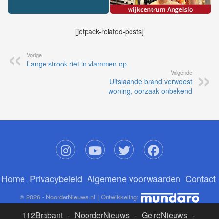
[jetpack-related-posts]
Vorige
Lange strook riet in vlammen op
Volgende
Uitslaande brand verwoest
woning, oorzaak onbekend
Home
Privacybeleid
Algemene voorwaarden
Contact
© 2026 - NoorderNieuws.nl | Ontwikkeling:
112Brabant
-
NoorderNieuws
-
GelreNieuws
-