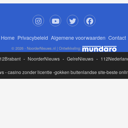
Home
Privacybeleid
Algemene voorwaarden
Contact
© 2026 - NoorderNieuws.nl | Ontwikkeling:
12Brabant
-
NoorderNieuws
-
GelreNieuws
-
112Nederlan
ws
-
casino zonder licentie
-
gokken buitenlandse site
-
beste onli