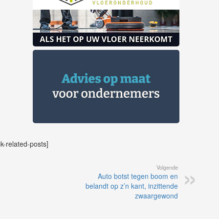
ck-related-posts]
Volgende
Auto botst tegen boom en
belandt op z’n kant, inzittende
zwaargewond