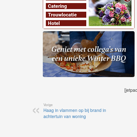
[jetpa
Vorige
Haag in vlammen op bij brand in
achtertuin van woning