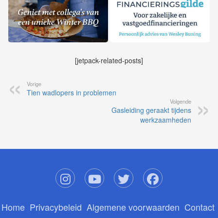
[jetpack-related-posts]
Vorige
Tien wadlopers in problemen
Volgende
Gasleiding geraakt tijdens
werkzaamheden
Home
Privacybeleid
Algemene voorwaarden
Contact