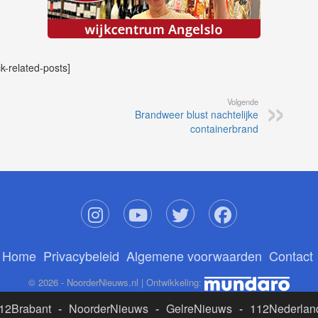
ck-related-posts]
Volgende
Brandweer blust nachtelijke
containerbrand
Home
Privacybeleid
Algemene voorwaarden
Contact
© 2026 - NoorderNieuws.nl | Ontwikkeling:
12Brabant
-
NoorderNieuws
-
GelreNieuws
-
112Nederlan