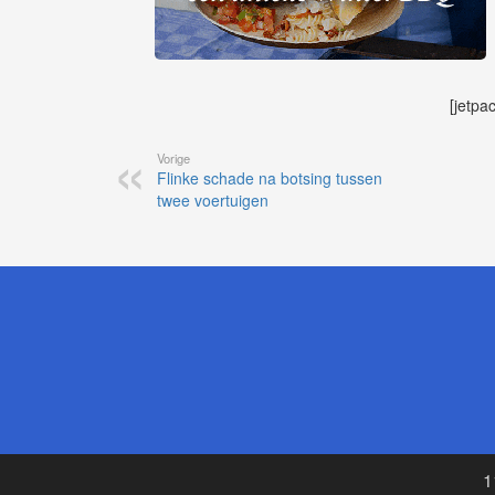
[jetpa
Vorige
Flinke schade na botsing tussen
twee voertuigen
1