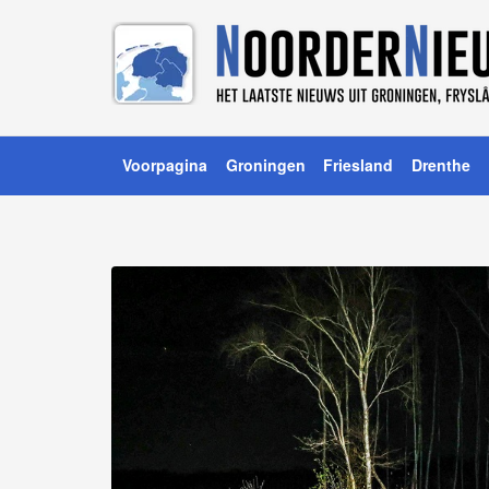
Voorpagina
Groningen
Friesland
Drenthe