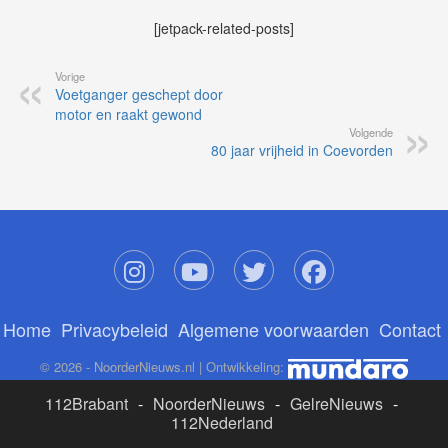
[jetpack-related-posts]
Vorige
Voetganger geschept door
motor en raakt gewond
Volgende
80 jaar vrijheid in Coevorden
Home
Privacybeleid
Algemene voorwaarden
Contact
© 2026 - NoorderNieuws.nl | Ontwikkeling:
112Brabant
-
NoorderNieuws
-
GelreNieuws
-
112Nederland