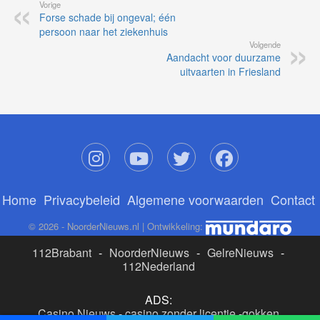
Vorige
Forse schade bij ongeval; één
persoon naar het ziekenhuis
Volgende
Aandacht voor duurzame
uitvaarten in Friesland
Home
Privacybeleid
Algemene voorwaarden
Contact
© 2026 - NoorderNieuws.nl | Ontwikkeling:
112Brabant
-
NoorderNieuws
-
GelreNieuws
-
112Nederland
ADS:
Casino Nieuws
-
casino zonder licentie
-
gokken