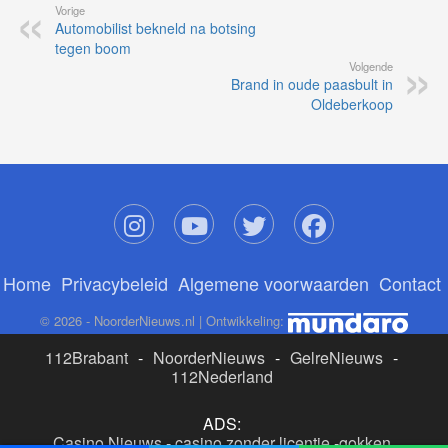
Vorige
Automobilist bekneld na botsing
tegen boom
Volgende
Brand in oude paasbult in
Oldeberkoop
Home
Privacybeleid
Algemene voorwaarden
Contact
© 2026 - NoorderNieuws.nl | Ontwikkeling:
112Brabant
-
NoorderNieuws
-
GelreNieuws
-
112Nederland
ADS:
Casino Nieuws
-
casino zonder licentie
-
gokken