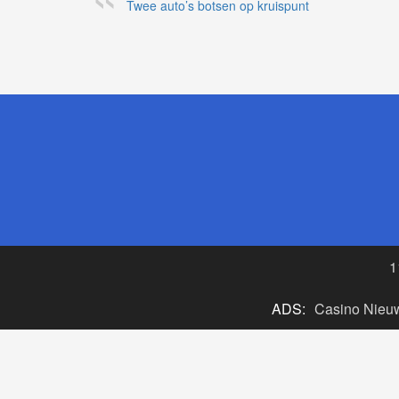
Twee auto’s botsen op kruispunt
1
ADS:
Casino Nieu