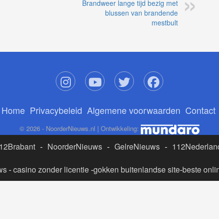
Brandweer lange tijd bezig met
blussen van brandende
mestbult
Home
Privacybeleid
Algemene voorwaarden
Contact
© 2026 - NoorderNieuws.nl | Ontwikkeling:
12Brabant
-
NoorderNieuws
-
GelreNieuws
-
112Nederlan
ws
-
casino zonder licentie
-
gokken buitenlandse site
-
beste onli