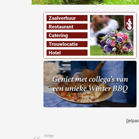
[jetpa
Vorige