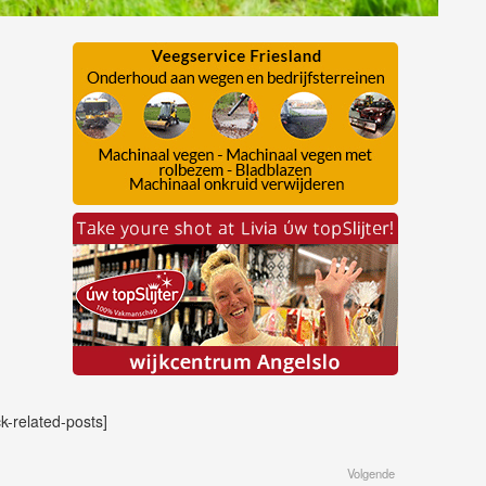
ck-related-posts]
Volgende