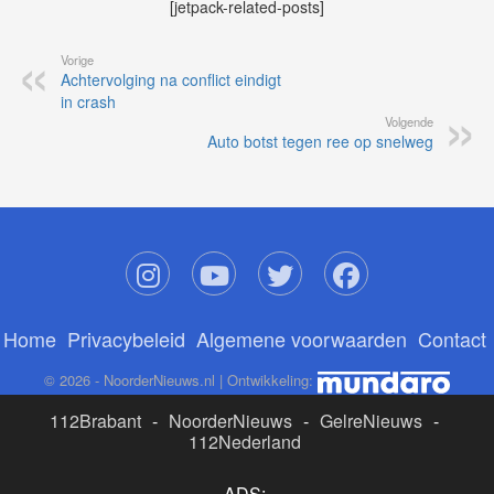
[jetpack-related-posts]
Vorige
Achtervolging na conflict eindigt
in crash
Volgende
Auto botst tegen ree op snelweg
Home
Privacybeleid
Algemene voorwaarden
Contact
© 2026 - NoorderNieuws.nl | Ontwikkeling:
112Brabant
-
NoorderNieuws
-
GelreNieuws
-
112Nederland
ADS: