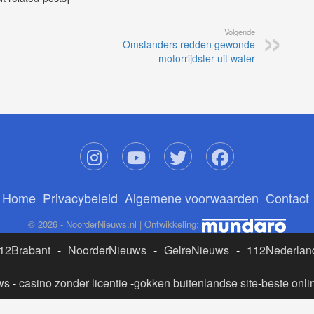
Volgende
Omstanders redden gewonde
motorrijdster uit water
Home
Privacybeleid
Algemene voorwaarden
Contact
© 2026 - NoorderNieuws.nl | Ontwikkeling:
12Brabant
-
NoorderNieuws
-
GelreNieuws
-
112Nederlan
ws
-
casino zonder licentie
-
gokken buitenlandse site
-
beste onli