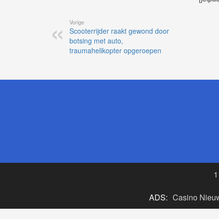
Vorige
Scooterrijder raakt gewond door
botsing met auto,
traumahelikopter opgeroepen
1
ADS:
Casino Nieu