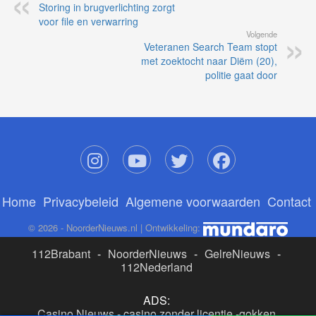
Storing in brugverlichting zorgt
voor file en verwarring
Volgende
Veteranen Search Team stopt
met zoektocht naar Diëm (20),
politie gaat door
Home
Privacybeleid
Algemene voorwaarden
Contact
© 2026 - NoorderNieuws.nl | Ontwikkeling:
112Brabant
-
NoorderNieuws
-
GelreNieuws
-
112Nederland
ADS:
Casino Nieuws
-
casino zonder licentie
-
gokken