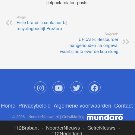
[jetpack-related-posts]
Vorige
Felle brand in container bij
recyclingbedrijf PreZero
Volgende
UPDATE: Bestuurder
aangehouden na ongeval
waarbij auto over de kop sloeg
Home
Privacybeleid
Algemene voorwaarden
Contact
© 2026 - NoorderNieuws.nl | Ontwikkeling:
112Brabant
-
NoorderNieuws
-
GelreNieuws
-
112Nederland