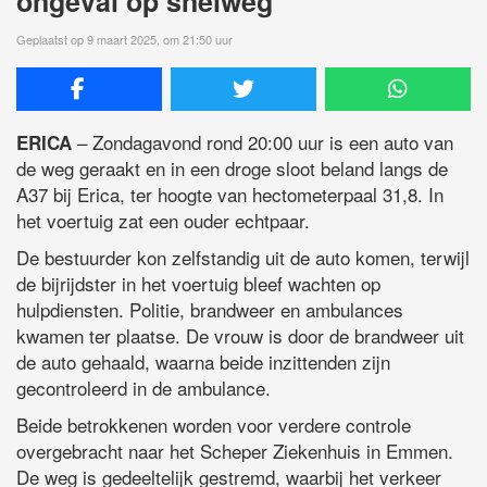
ongeval op snelweg
Geplaatst op 9 maart 2025, om 21:50 uur
– Zondagavond rond 20:00 uur is een auto van
ERICA
de weg geraakt en in een droge sloot beland langs de
A37 bij Erica, ter hoogte van hectometerpaal 31,8. In
het voertuig zat een ouder echtpaar.
De bestuurder kon zelfstandig uit de auto komen, terwijl
de bijrijdster in het voertuig bleef wachten op
hulpdiensten. Politie, brandweer en ambulances
kwamen ter plaatse. De vrouw is door de brandweer uit
de auto gehaald, waarna beide inzittenden zijn
gecontroleerd in de ambulance.
Beide betrokkenen worden voor verdere controle
overgebracht naar het Scheper Ziekenhuis in Emmen.
De weg is gedeeltelijk gestremd, waarbij het verkeer