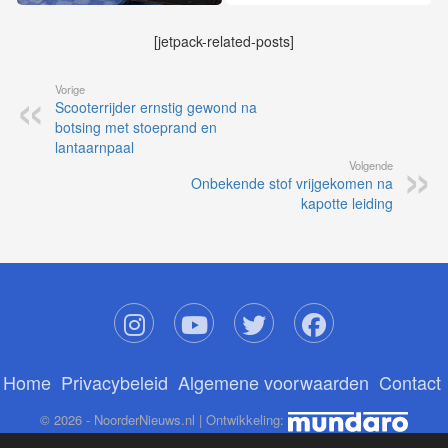
[jetpack-related-posts]
Vorige
Scooterrijder ernstig gewond na
botsing met stoeprand en
lantaarnpaal
Volgende
Onbekende stof vrijgekomen na
kapotte leiding
Home
Privacybeleid
Algemene voorwaarden
Contact
© 2026 - NoorderNieuws.nl | Ontwikkeling: