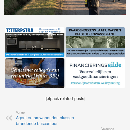
[jetpack-related-posts]
Vorige
Agent en omwonenden blussen
brandende buscamper
Volgende