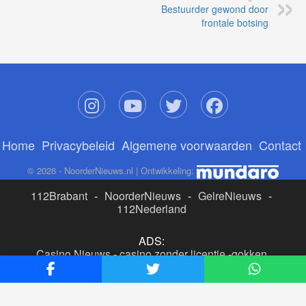
Bestuurder gewond door
frontale botsing
Home
Privacybeleid
Algemene voorwaarden
Contact
© 2026 - NoorderNieuws.nl | Ontwikkeling:
112Brabant
-
NoorderNieuws
-
GelreNieuws
-
112Nederland
ADS:
Casino Nieuws
-
casino zonder licentie
-
gokken
buitenlandse site
-
beste online casino nederland