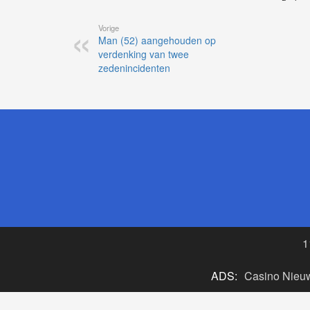
Vorige
Man (52) aangehouden op
verdenking van twee
zedenincidenten
1
ADS:
Casino Nieu