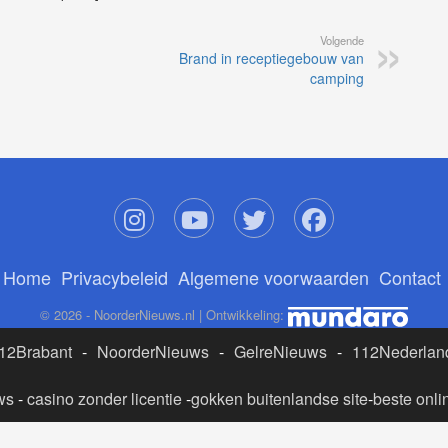
Volgende
Brand in receptiegebouw van
camping
Home
Privacybeleid
Algemene voorwaarden
Contact
© 2026 - NoorderNieuws.nl | Ontwikkeling:
12Brabant
-
NoorderNieuws
-
GelreNieuws
-
112Nederlan
ws
-
casino zonder licentie
-
gokken buitenlandse site
-
beste onli