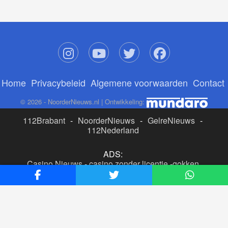
Home
Privacybeleid
Algemene voorwaarden
Contact
© 2026 - NoorderNieuws.nl | Ontwikkeling:
112Brabant
-
NoorderNieuws
-
GelreNieuws
-
112Nederland
ADS:
Casino Nieuws
-
casino zonder licentie
-
gokken
buitenlandse site
-
beste online casino nederland