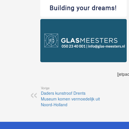
[jetpa
Vorige
Daders kunstroof Drents
Museum komen vermoedelijk uit
Noord-Holland