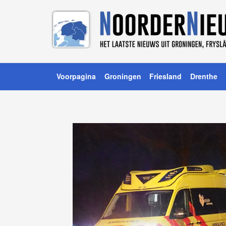
Voorpagina
Groningen
Friesland
Drenthe