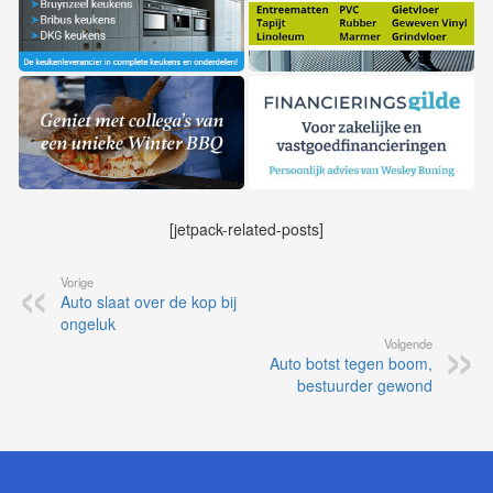
[jetpack-related-posts]
Vorige
Auto slaat over de kop bij
ongeluk
Volgende
Auto botst tegen boom,
bestuurder gewond