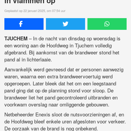
in vlammen op
Geplaatst op 22 januari 2025, om 07:54 uur
– In de nacht van dinsdag op woensdag is
TJUCHEM
een woning aan de Hoofdweg in Tjuchem volledig
afgebrand. Bij aankomst van de brandweer stond het
pand al in lichterlaaie.
Aanvankelijk werd gevreesd dat er personen aanwezig
waren, waarna een extra brandweervoertuig werd
opgeroepen. Later bleek dat het om een leegstaand
pand ging dat op de planning stond voor sloop. De
brandweer liet het pand gecontroleerd uitbranden en
voorkwam overslag naar omliggende gebouwen.
Netbeheerder Enexis sloot de nutsvoorzieningen af, en
de Hoofdweg bleef enkele uren afgesloten voor verkeer.
De oorzaak van de brand is nog onbekend.