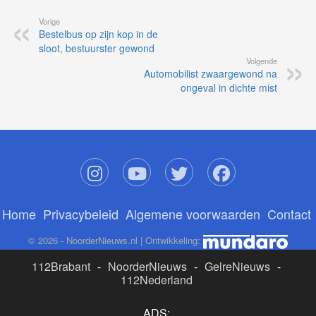
Vorige
Bestelbus op zijn kop in de
sloot, bestuurster gewond
Volgende
Automobilist zwaargewond na
ongeval in dichte mist
Home
Privacybeleid
Algemene voorwaarden
Contact
© 2026 - NoorderNieuws.nl | Ontwikkeling:
112Brabant
-
NoorderNieuws
-
GelreNieuws
-
112Nederland
ADS: