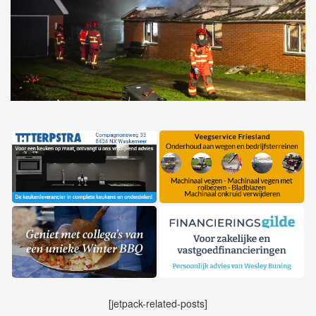
[jetpack-related-posts]