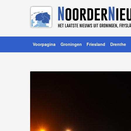
Voorpagina
Groningen
Friesland
Drenthe