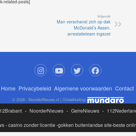
ck-related-posts]
Volgende
Man verschanst zich op dak
McDonald’s Assen,
arrestatieteam ingezet
Home
Privacybeleid
Algemene voorwaarden
Contact
© 2026 - NoorderNieuws.nl | Ontwikkeling:
12Brabant
-
NoorderNieuws
-
GelreNieuws
-
112Nederlan
ws
-
casino zonder licentie
-
gokken buitenlandse site
-
beste onli