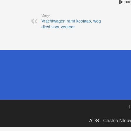
[jetpa
Vorige
Vrachtwagen ramt kooiaap, weg
dicht voor verkeer
1
ADS:
Casino Nieu