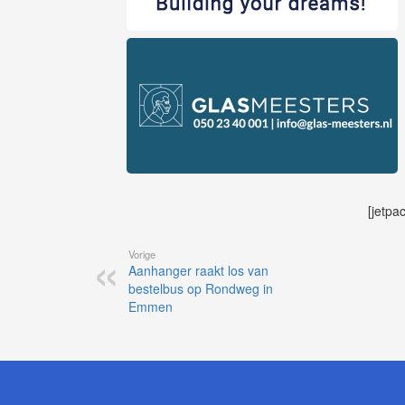
[jetpa
Vorige
Aanhanger raakt los van
bestelbus op Rondweg in
Emmen