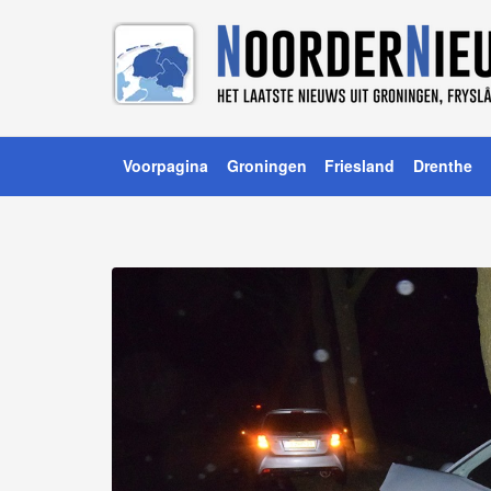
Voorpagina
Groningen
Friesland
Drenthe