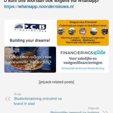
U kunt ons voortaan ook volgens via Whatsapp!
https://whatsapp.noordernieuws.nl
[jetpack-related-posts]
Vorige
Studentenwoning ontruimd na
brand in stad
Volgende
Motorrijder gewond na botsing