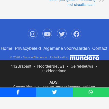
met straatlantaarn
Home
Privacybeleid
Algemene voorwaarden
Contact
© 2026 - NoorderNieuws.nl | Ontwikkeling:
112Brabant
-
NoorderNieuws
-
GelreNieuws
-
112Nederland
ADS:
Casino Nieuws
-
casino zonder licentie
-
gokken
buitenlandse site
-
beste online casino nederland