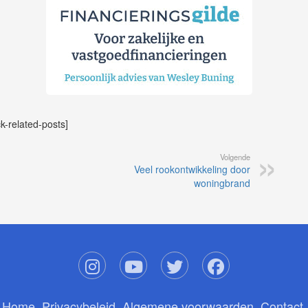
ck-related-posts]
Volgende
Veel rookontwikkeling door
woningbrand
Home
Privacybeleid
Algemene voorwaarden
Contact