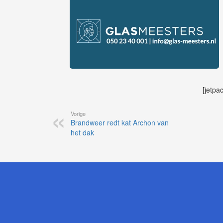
[jetpa
Vorige
Brandweer redt kat Archon van
het dak