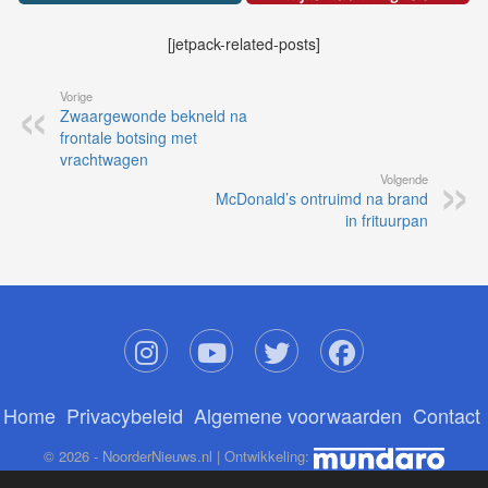
[jetpack-related-posts]
Vorige
Zwaargewonde bekneld na
frontale botsing met
vrachtwagen
Volgende
McDonald’s ontruimd na brand
in frituurpan
Home
Privacybeleid
Algemene voorwaarden
Contact
© 2026 - NoorderNieuws.nl | Ontwikkeling: