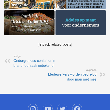
[jetpack-related-posts]
Vorige
Ondergrondse container in
brand, oorzaak onbekend
Volgende
Medewerkers worden bedreigd
door man met mes