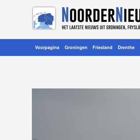
Voorpagina
Groningen
Friesland
Drenthe