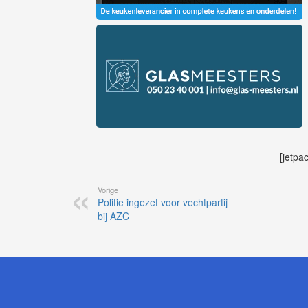
[jetpa
Vorige
Politie ingezet voor vechtpartij
bij AZC