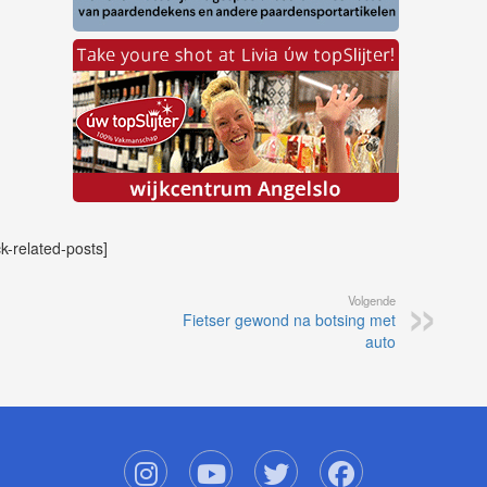
ck-related-posts]
Volgende
Fietser gewond na botsing met
auto