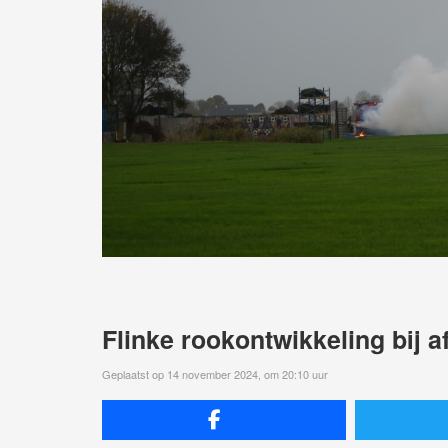
Flinke rookontwikkeling bij a
Geplaatst op 14 november 2024, om 20:10 uur