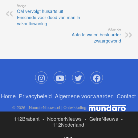
Vorige
OM vervolgt huisarts uit
Enschede voor dood van man in
vakantiewoning
Volgende
Auto te water, bestuurder
zwaargewond
Home
Privacybeleid
Algemene voorwaarden
Contact
© 2026 - NoorderNieuws.nl | Ontwikkeling:
112Brabant
-
NoorderNieuws
-
GelreNieuws
-
112Nederland