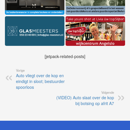
[jetpack-related-posts]
Vorige
Auto vliegt over de kop en
eindigt in sloot; bestuurder
spoorloos
Volgende
(VIDEO) Auto slaat over de kop
bij botsing op afrit A7