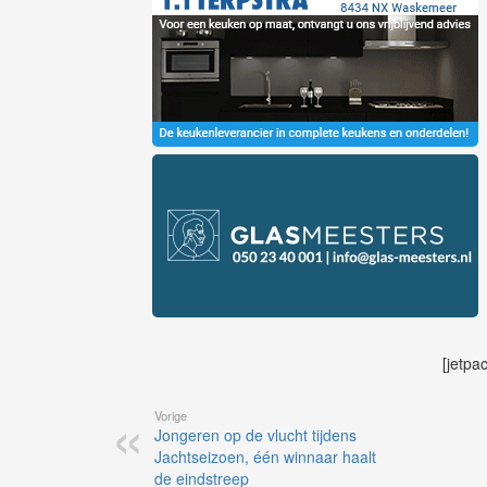
[jetpa
Vorige
Jongeren op de vlucht tijdens
Jachtseizoen, één winnaar haalt
de eindstreep