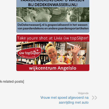
ck-related-posts]
Volgende
Vrouw met spoed afgevoerd na
aanrijding met auto