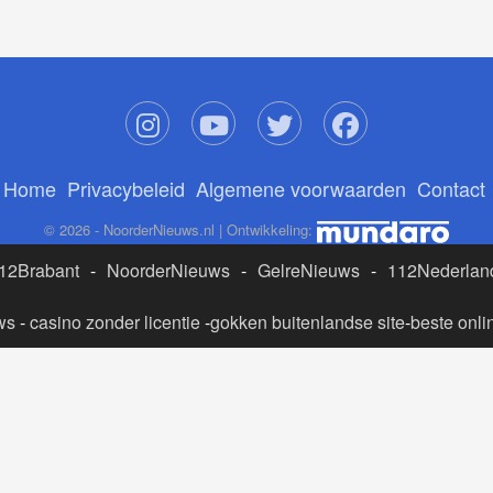
Home
Privacybeleid
Algemene voorwaarden
Contact
© 2026 - NoorderNieuws.nl | Ontwikkeling:
12Brabant
-
NoorderNieuws
-
GelreNieuws
-
112Nederlan
ws
-
casino zonder licentie
-
gokken buitenlandse site
-
beste onli