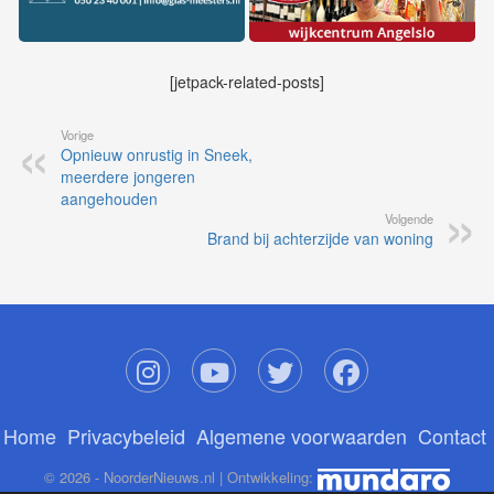
[jetpack-related-posts]
Vorige
Opnieuw onrustig in Sneek,
meerdere jongeren
aangehouden
Volgende
Brand bij achterzijde van woning
Home
Privacybeleid
Algemene voorwaarden
Contact
© 2026 - NoorderNieuws.nl | Ontwikkeling: