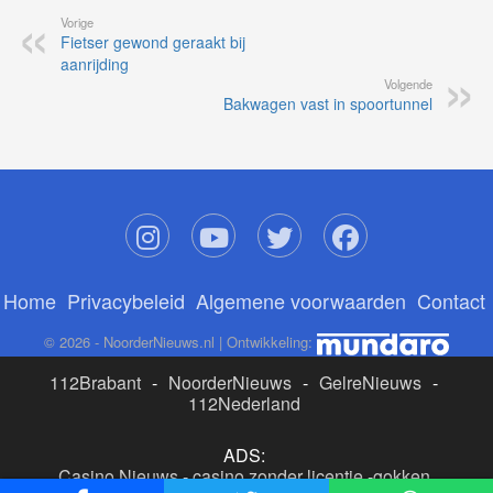
Vorige
Fietser gewond geraakt bij
aanrijding
Volgende
Bakwagen vast in spoortunnel
Home
Privacybeleid
Algemene voorwaarden
Contact
© 2026 - NoorderNieuws.nl | Ontwikkeling:
112Brabant
-
NoorderNieuws
-
GelreNieuws
-
112Nederland
ADS:
Casino Nieuws
-
casino zonder licentie
-
gokken