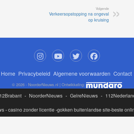
Volgende
Verkeersopstopping na ongeval
op kruising
Home
Privacybeleid
Algemene voorwaarden
Contact
© 2026 - NoorderNieuws.nl | Ontwikkeling:
12Brabant
-
NoorderNieuws
-
GelreNieuws
-
112Nederlan
ws
-
casino zonder licentie
-
gokken buitenlandse site
-
beste onli