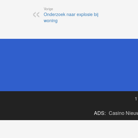
Vorige
Onderzoek naar explosie bij
woning
1
ADS:
Casino Nieu