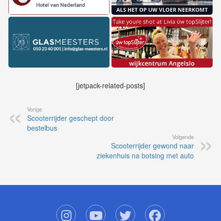
[jetpack-related-posts]
Vorige
Scooterrijder geschept door
bestelbus
Volgende
Scooterrijder gewond naar
ziekenhuis na botsing met auto