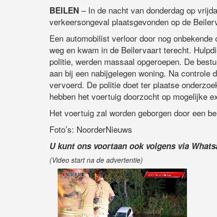
– In de nacht van donderdag op vrijdag
BEILEN
verkeersongeval plaatsgevonden op de Beilerv
Een automobilist verloor door nog onbekende o
weg en kwam in de Beilervaart terecht. Hulp
politie, werden massaal opgeroepen. De bestuu
aan bij een nabijgelegen woning. Na controle 
vervoerd. De politie doet ter plaatse onderzo
hebben het voertuig doorzocht op mogelijke extr
Het voertuig zal worden geborgen door een ber
Foto’s: NoorderNieuws
U kunt ons voortaan ook volgens via What
(Video start na de advertentie)