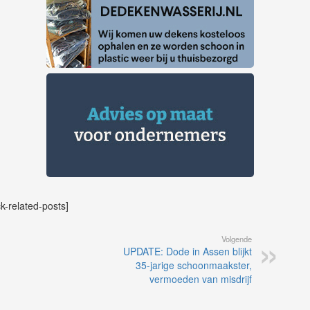
ck-related-posts]
Volgende
UPDATE: Dode in Assen blijkt
35-jarige schoonmaakster,
vermoeden van misdrijf