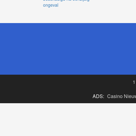
ongeval
1
ADS:
Casino Nieu