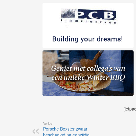
[jetpa
Vorige
Porsche Boxster zwaar
beschadigd na eenzijdig