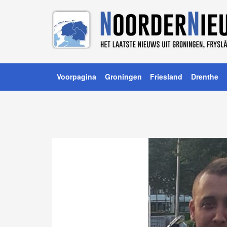
Voorpagina
Groningen
Friesland
Drenthe