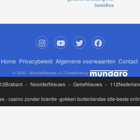
bestelbus
Home
Privacybeleid
Algemene voorwaarden
Contact
© 2026 - NoorderNieuws.nl | Ontwikkeling:
12Brabant
-
NoorderNieuws
-
GelreNieuws
-
112Nederlan
ws
-
casino zonder licentie
-
gokken buitenlandse site
-
beste onli