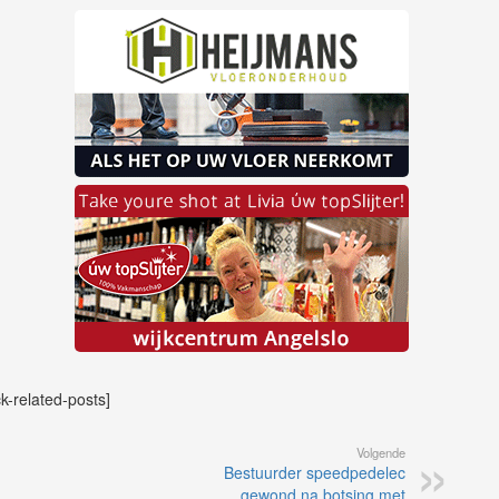
ck-related-posts]
Volgende
Bestuurder speedpedelec
gewond na botsing met