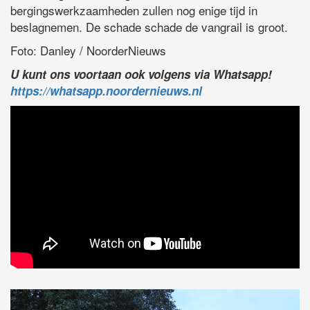
bergingswerkzaamheden zullen nog enige tijd in
beslagnemen. De schade schade de vangrail is groot.
Foto: Danley / NoorderNieuws
U kunt ons voortaan ook volgens via Whatsapp!
https://whatsapp.noordernieuws.nl