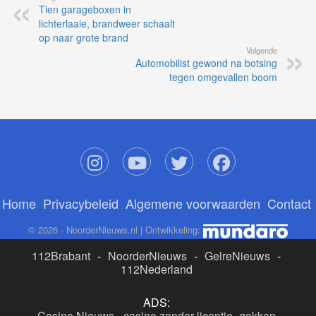
Tien garageboxen in
lichterlaaie, brandweer schaalt
op naar grote brand
Volgende
Automobilist gewond na botsing
tegen omgevallen boom
Home
Privacybeleid
Algemene voorwaarden
Contact
© 2026 - NoorderNieuws.nl | Ontwikkeling:
112Brabant
-
NoorderNieuws
-
GelreNieuws
-
112Nederland
ADS:
Casino Nieuws
-
casino zonder licentie
-
gokken