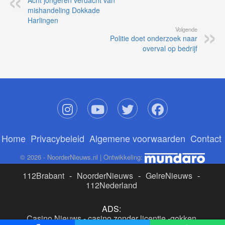
mishandeling Dokkade
Harlingen
Volgende
Politie doet onderzoek naar
overval op bedrijf
Home
Privacybeleid
Algemene voorwaarden
Contact
© 2026 - NoorderNieuws.nl | Ontwikkeling:
112Brabant
-
NoorderNieuws
-
GelreNieuws
-
112Nederland
ADS:
Casino Nieuws
-
casino zonder licentie
-
gokken