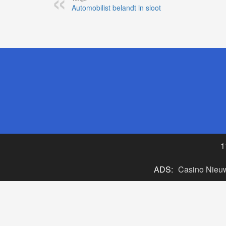
Automobilist belandt in sloot
1
ADS:
Casino Nieu