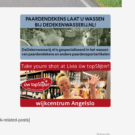
ck-related-posts]
Volgende