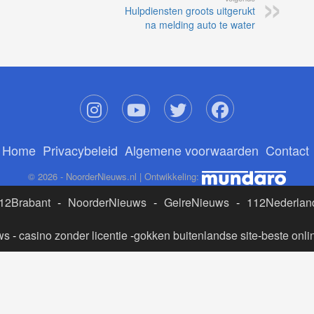
Hulpdiensten groots uitgerukt
na melding auto te water
Home
Privacybeleid
Algemene voorwaarden
Contact
© 2026 - NoorderNieuws.nl | Ontwikkeling:
12Brabant
-
NoorderNieuws
-
GelreNieuws
-
112Nederlan
ws
-
casino zonder licentie
-
gokken buitenlandse site
-
beste onli