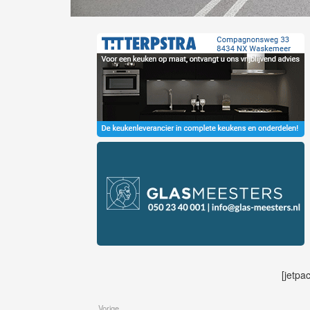
[jetpa
Vorige