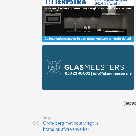
[jetpa
Vorige
Grote berg met hout vliegt in
brand bij afvalverwerker