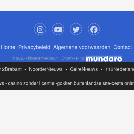
Home
Privacybeleid
Algemene voorwaarden
Contact
© 2026 - NoorderNieuws.nl | Ontwikkeling:
12Brabant
-
NoorderNieuws
-
GelreNieuws
-
112Nederlan
ws
-
casino zonder licentie
-
gokken buitenlandse site
-
beste onli