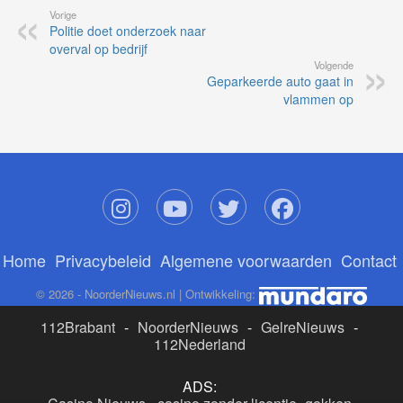
Vorige
Politie doet onderzoek naar
overval op bedrijf
Volgende
Geparkeerde auto gaat in
vlammen op
Home
Privacybeleid
Algemene voorwaarden
Contact
© 2026 - NoorderNieuws.nl | Ontwikkeling:
112Brabant
-
NoorderNieuws
-
GelreNieuws
-
112Nederland
ADS: