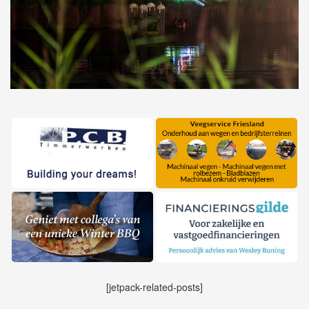
[jetpack-related-posts]