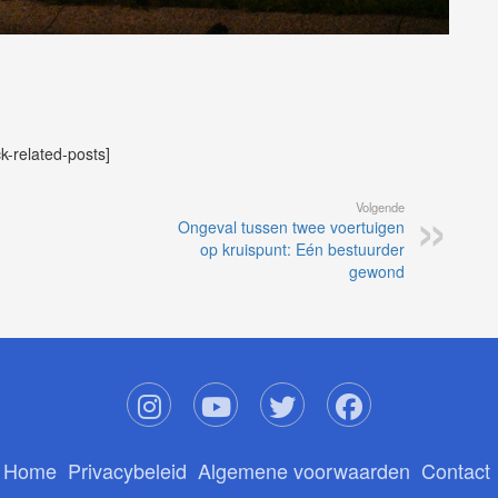
ck-related-posts]
Volgende
Ongeval tussen twee voertuigen
op kruispunt: Eén bestuurder
gewond
Home
Privacybeleid
Algemene voorwaarden
Contact