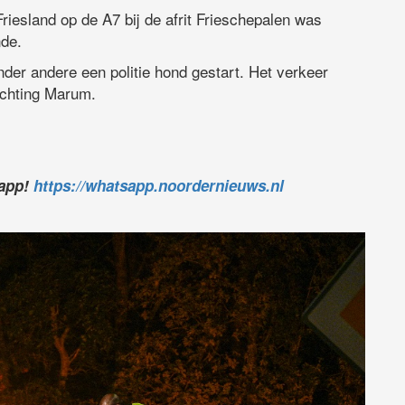
iesland op de A7 bij de afrit Frieschepalen was
nde.
nder andere een politie hond gestart. Het verkeer
ichting Marum.
sapp!
https://whatsapp.noordernieuws.nl