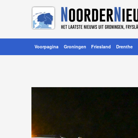
Voorpagina
Groningen
Friesland
Drenthe