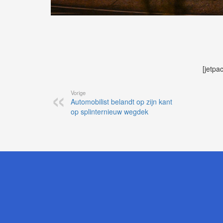
[jetpa
Vorige
Automobilist belandt op zijn kant
op splinternieuw wegdek