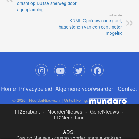
crasht op Duitse snelweg door
aquaplanning
Volgende
KNMI: Opnieuw code geel,
hagelstenen van een centimeter
mogelijk
Home
Privacybeleid
Algemene voorwaarden
Contact
© 2026 - NoorderNieuws.nl | Ontwikkeling:
112Brabant
-
NoorderNieuws
-
GelreNieuws
-
112Nederland
ADS:
Casino Nieuws
-
casino zonder licentie
-
gokken