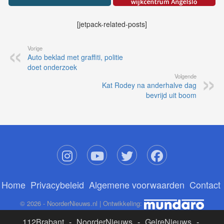
[jetpack-related-posts]
Vorige
Auto beklad met graffiti, politie
doet onderzoek
Volgende
Kat Rodey na anderhalve dag
bevrijd uit boom
Home
Privacybeleid
Algemene voorwaarden
Contact
© 2026 - NoorderNieuws.nl | Ontwikkeling:
112Brabant
-
NoorderNieuws
-
GelreNieuws
-